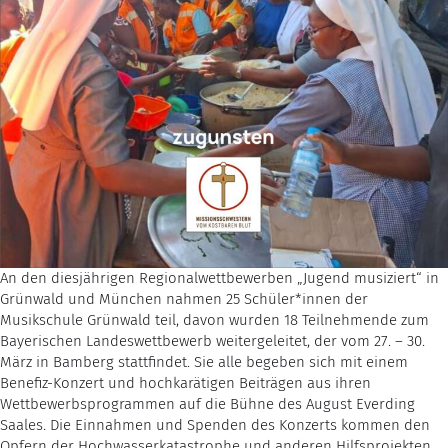
An den diesjährigen Regionalwettbewerben „Jugend musiziert“ in
Grünwald und München nahmen 25 Schüler*innen der
Musikschule Grünwald teil, davon wurden 18 Teilnehmende zum
Bayerischen Landeswettbewerb weitergeleitet, der vom 27. – 30.
März in Bamberg stattfindet. Sie alle begeben sich mit einem
Benefiz-Konzert und hochkarätigen Beiträgen aus ihren
Wettbewerbsprogrammen auf die Bühne des August Everding
Saales. Die Einnahmen und Spenden des Konzerts kommen den
Opfern der Hochwasserkatastrophe und anderen Hilfsprojekten