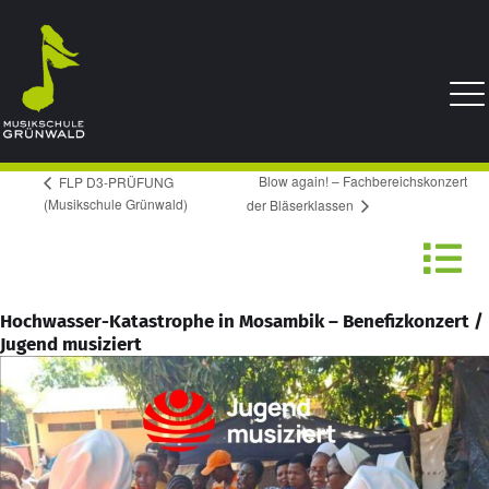
Blow again! – Fachbereichskonzert
FLP D3-PRÜFUNG
(Musikschule Grünwald)
der Bläserklassen
Hochwasser-Katastrophe in Mosambik – Benefizkonzert /
Jugend musiziert