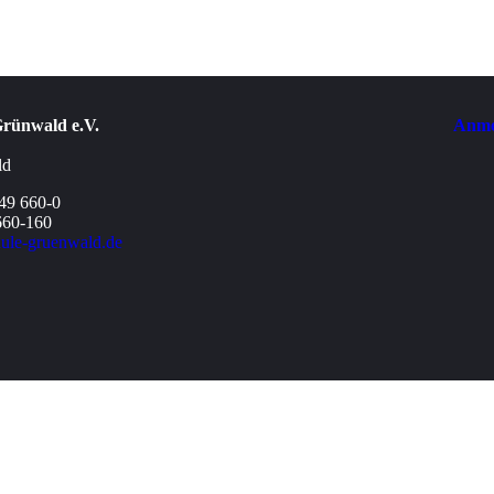
rünwald e.V.
Anme
ld
649 660-0
660-160
ule-gruenwald.de