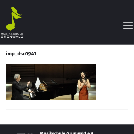
imp_dsc0941
Musikschule Grünwald e.V.