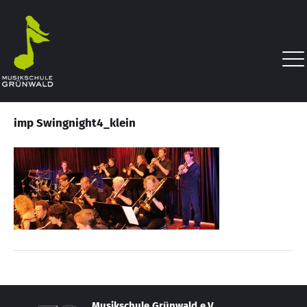
imp Swingnight4_klein
Musikschule Grünwald e.V.